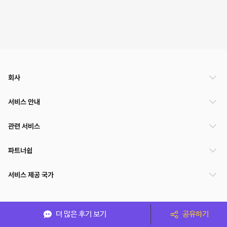
회사
서비스 안내
관련 서비스
파트너쉽
서비스 제공 국가
(주)NSPACE 사업자정보
더 많은 후기 보기
공유하기