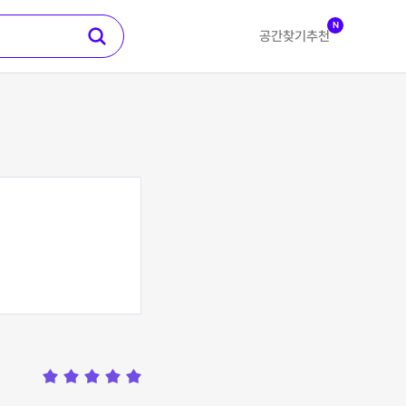
N
공간찾기
추천