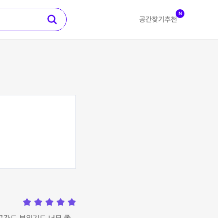
N
공간찾기
추천