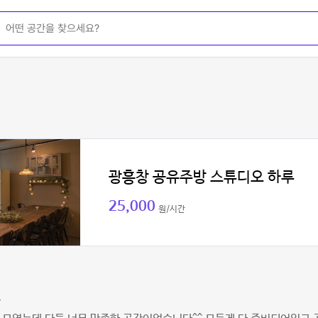
광흥창 공유주방 스튜디오 하루
25,000
원/시간
쁘