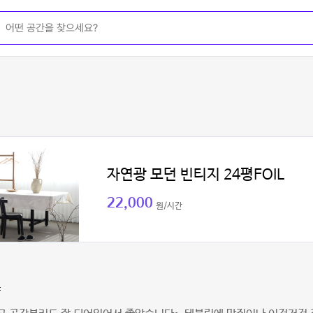
자연광 모던 빈티지 24평FOIL
22,000
원/시간
쨩