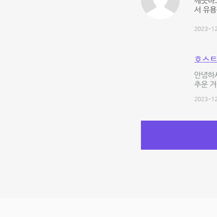
깨끗하
서 유
2023-12
호스트
안녕하
추운 겨
2023-12