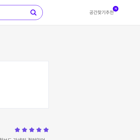
N
공간찾기
추천