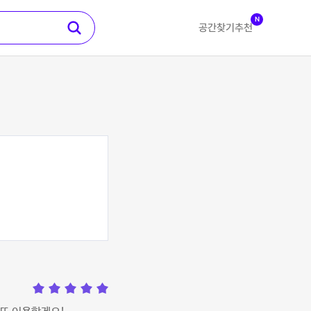
N
공간찾기
추천