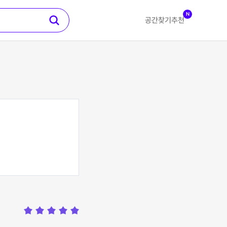
N
공간찾기
추천