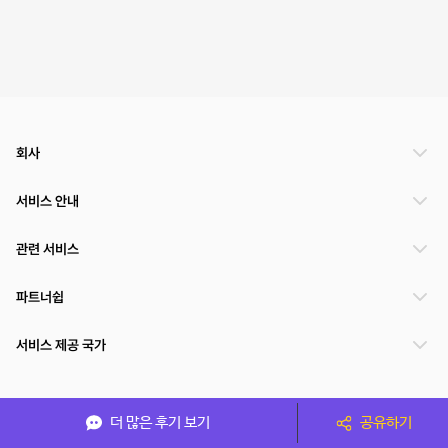
회사
서비스 안내
관련 서비스
파트너쉽
서비스 제공 국가
(주)NSPACE 사업자정보
더 많은 후기 보기
공유하기