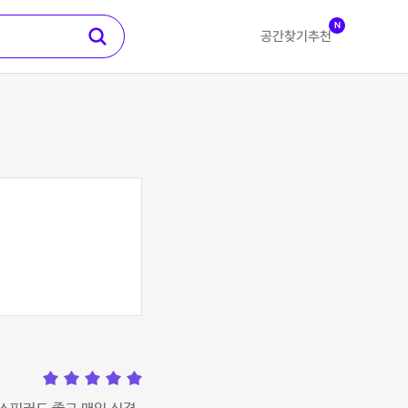
N
공간찾기
추천