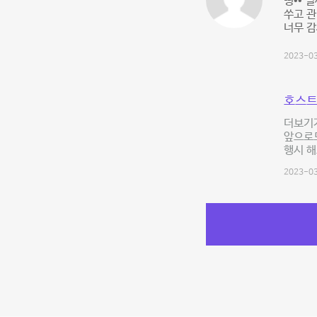
띵•• 
쑤고 
너무 감
2023-03
호스트
더보기가
앞으로도
행시 해
2023-03