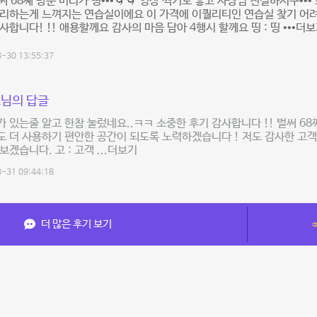
벌써 68째 방문 머리가 띵•••🌀🌀 영상 찍기도 좋고 사장님 친절하시구••
관리하는게 느껴지는 연습실이에요 이 가격에 이퀄리티인 연습실 찾기 어
사합니다! !! 애용할께요 감사의 마음 담아 4행시 할께요 띵 : 띵 •••더
-30 13:55:37
님의 답글
 있는줄 알고 한참 눌렀네요..ㅋㅋ 소중한 후기 감사합니다 !! 벌써 6
 더 사용하기 편안한 공간이 되도록 노력하겠습니다 ! 저도 감사한 고객
보겠습니다. 고 : 고객 ...더보기
-31 09:44:18
더 많은 후기 보기