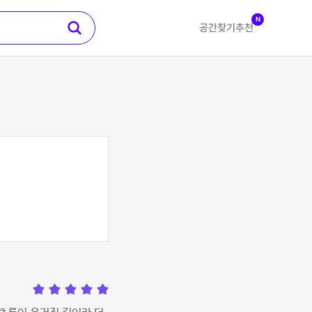
N
공간찾기
추천