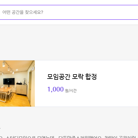
모임공간 모락 합정
1,000
원/시간
카