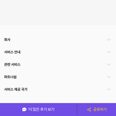
회사
서비스 안내
관련 서비스
파트너쉽
서비스 제공 국가
(주)NSPACE 사업자정보
더 많은 후기 보기
공유하기