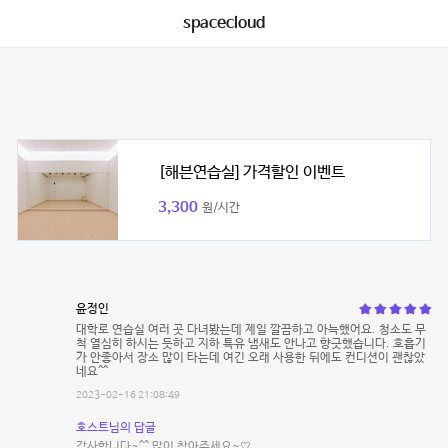
spacecloud
[해븐연습실] 가격할인 이벤트
3,300
원/시간
윤정인
대학로 연습실 여러 곳 다녀봤는데 제일 깔끔하고 아늑했어요. 청소도 무
척 열심히 하시는 듯하고 지하 특유 냄새도 안나고 향긋했습니다. 호흡기
가 안좋아서 장소 많이 타는데 여긴 오래 사용한 뒤에도 컨디션이 괜찮았
네요^^
2023-02-16 21:08:49
호스트님의 답글
감사합니다~^^ 많이 찾아주세요~♡