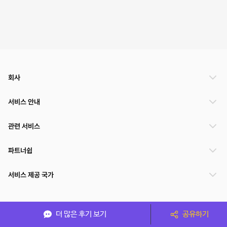
회사
서비스 안내
관련 서비스
파트너쉽
서비스 제공 국가
(주)NSPACE 사업자정보
더 많은 후기 보기
공유하기