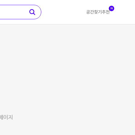
N
공간찾기
추천
 페이지