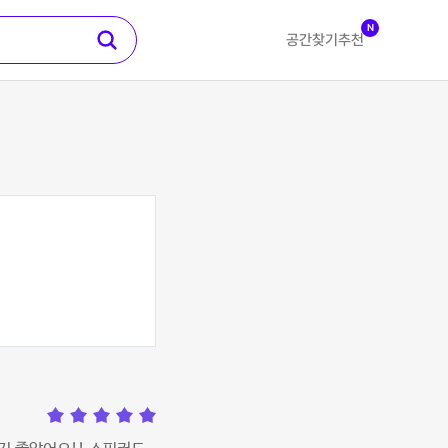
N
공간찾기
추천