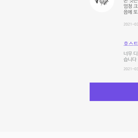
손 씻는
엄청 크
음에 또
2021-03
호스트
너무 디
습니다 
2021-03