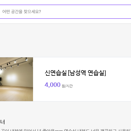
신연습실[남성역 연습실]
4,000
원/시간
이너