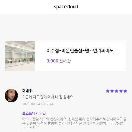
spacecloud
이수점-마온연습실-댄스연기피아노
3,000
원/시간
대배우
최근에 하도 많이 와서 내 집 같네요.
2023-09-04 12:12:14
호스트님의 답글
아고~ 정말 최고의 칭찬이네요. 집처럼 편히 생각해주셔서 감사해요^^ 좋
은 연습이 되셔서 훌륭한 성과나 나오시길 진심으로 기원합니다. 감사합
니다~!!!^^