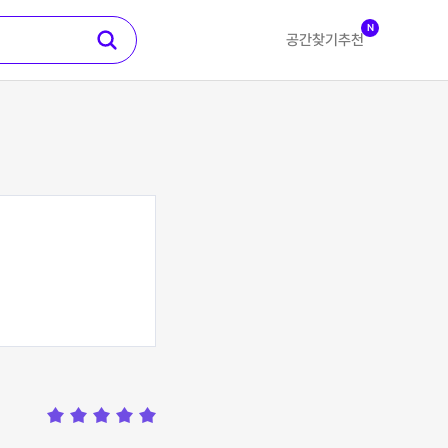
N
공간찾기
추천