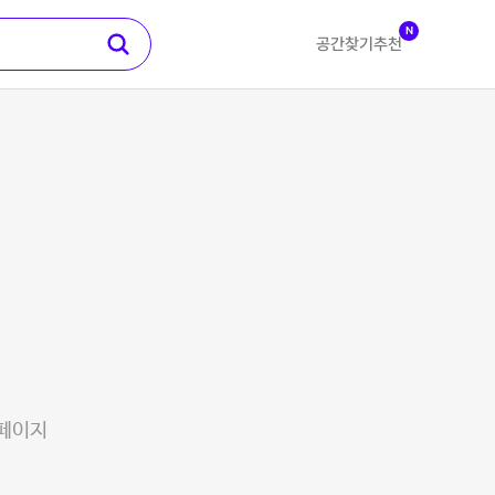
N
공간찾기
추천
 페이지