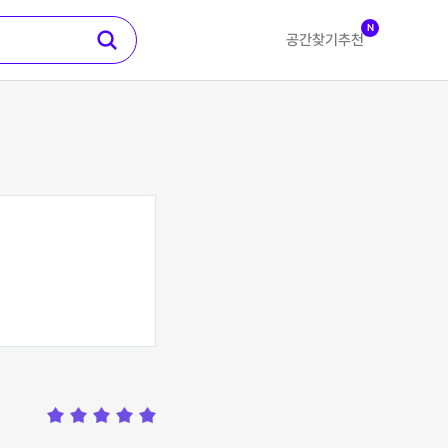
N
공간찾기
추천