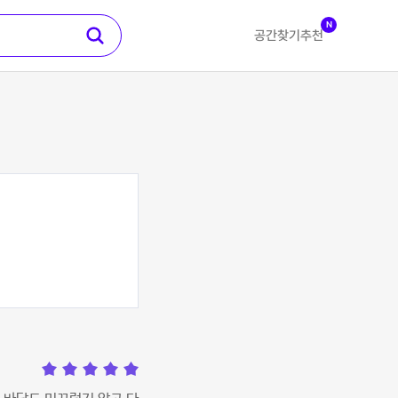
N
공간찾기
추천