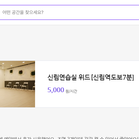
신림연습실 위드[신림역도보7분]
5,000
원/시간