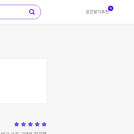
N
공간찾기
추천