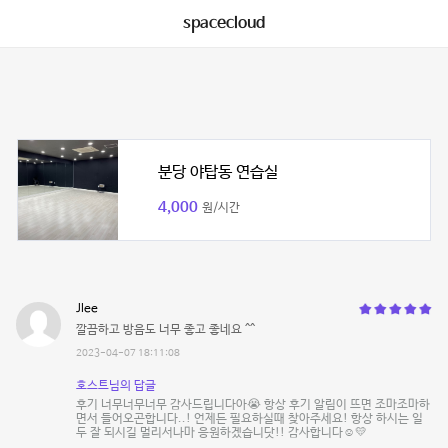
spacecloud
분당 야탑동 연습실
4,000
원/시간
Jlee
깔끔하고 방음도 너무 좋고 좋네요 ^^
2023-04-07 18:11:08
호스트님의 답글
후기 너무너무너무 감사드립니다아😭 항상 후기 알림이 뜨면 조마조마하
면서 들어오곤합니다..! 언제든 필요하실때 찾아주세요! 항상 하시는 일
두 잘 되시길 멀리서나마 응원하겠습니닷!! 감사합니다☺️💛