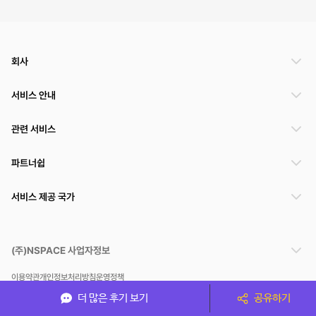
회사
서비스 안내
관련 서비스
파트너쉽
서비스 제공 국가
(주)NSPACE 사업자정보
이용약관
개인정보처리방침
운영정책
스페이스클라우드는 통신판매중개자이며 통신판매의 당사자가 아닙니다. 따라서 스페이스클
더 많은 후기 보기
공유하기
라우드는 공간 거래정보 및 거래에 대해 책임지지 않습니다.