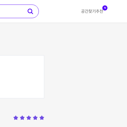
N
공간찾기
추천