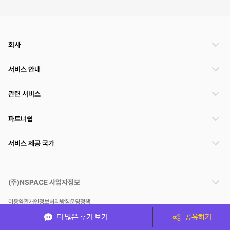
회사
서비스 안내
관련 서비스
파트너쉽
서비스 제공 국가
(주)NSPACE 사업자정보
이용약관
개인정보처리방침
운영정책
스페이스클라우드는 통신판매중개자이며 통신판매의 당사자가 아닙니다. 따라서 스페이스클
더 많은 후기 보기
공유하기
라우드는 공간 거래정보 및 거래에 대해 책임지지 않습니다.