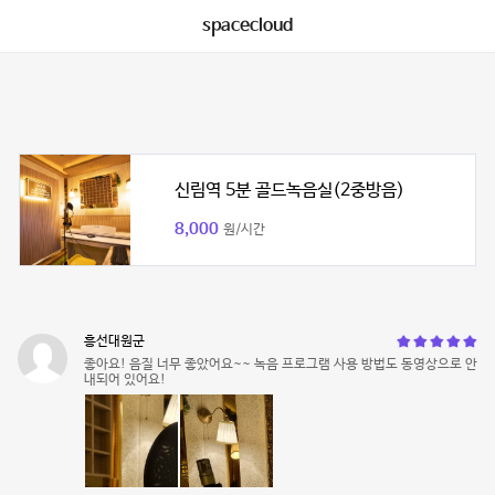
spacecloud
신림역 5분 골드녹음실(2중방음)
8,000
원/시간
흥선대원군
좋아요! 음질 너무 좋았어요~~ 녹음 프로그램 사용 방법도 동영상으로 안
내되어 있어요!