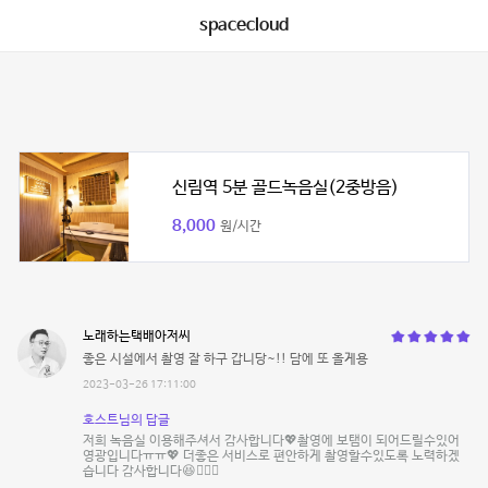
spacecloud
신림역 5분 골드녹음실(2중방음)
8,000
원/시간
노래하는택배아저씨
좋은 시설에서 촬영 잘 하구 갑니당~!! 담에 또 올게용
2023-03-26 17:11:00
호스트님의 답글
저희 녹음실 이용해주셔서 감사합니다💖촬영에 보탬이 되어드릴수있어
영광입니다ㅠㅠ💖 더좋은 서비스로 편안하게 촬영할수있도록 노력하겠
습니다 감사합니다😆👍🏻💖