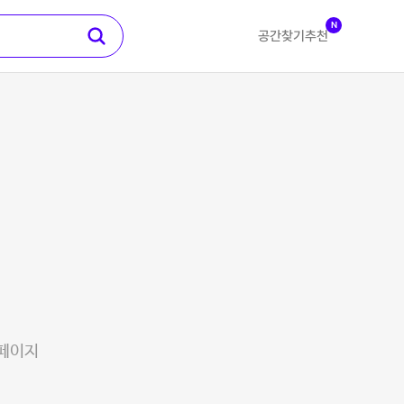
N
공간찾기
추천
 페이지