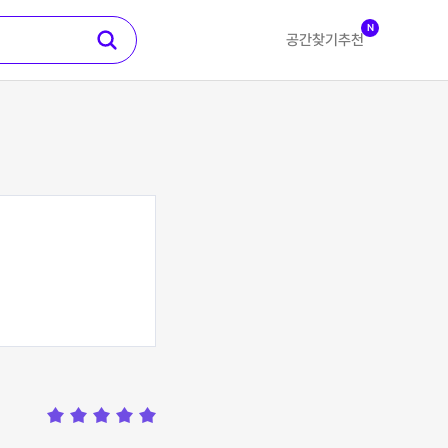
N
공간찾기
추천