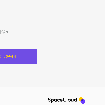
😊💗
공유하기