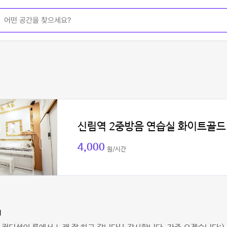
신림역 2중방음 연습실 화이트골드
4,000
원/시간
g