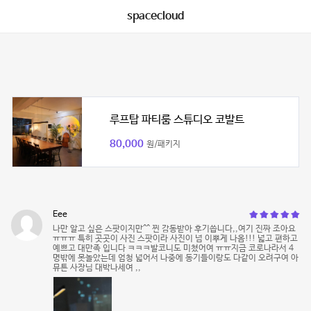
spacecloud
루프탑 파티룸 스튜디오 코발트
80,000
원/패키지
Eee
나만 알고 싶은 스팟이지만^^ 찐 감동받아 후기씁니다,,여기 진짜 조아요
ㅠㅠㅠ 특히 곳곳이 사진 스팟이라 사진이 넘 이뿌게 나옴!!! 넓고 편하고
예쁘고 대만족 입니다 ㅋㅋㅋ발코니도 미쳤어여 ㅠㅠ지금 코로나라서 4
명밖에 못놀았는데 엄청 넓어서 나중에 동기들이랑도 다같이 오려구여 아
뮤튼 사장님 대박나세여 ,,