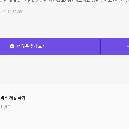
깔끔한게 좋았습니다. 궁금한거 전화드리면 바로바로 답변주시고 친절하셨
-04 14:53:38
더 많은 후기 보기
비스 제공 국가
대한민국
영국