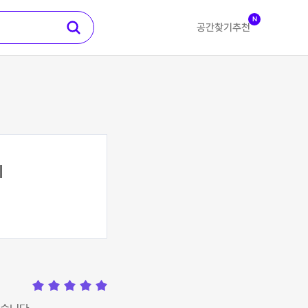
N
공간찾기
추천
티