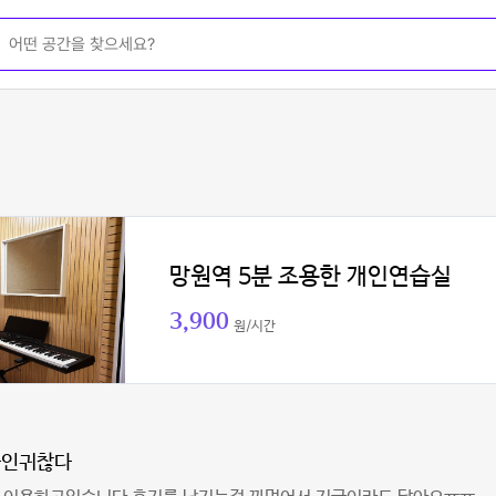
망원역 5분 조용한 개인연습실
3,900
원/시간
다인귀찮다