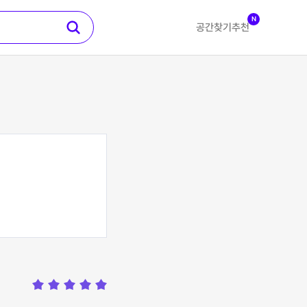
N
공간찾기
추천