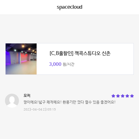
spacecloud
[C,B홀할인] 잭콕스튜디오 신촌
3,000
원/시간
모찌
짱이에요!넓구 쾌적해요! 환풍기만 껐다 켤수 있음 좋겠어요!
2023-04-04 23:05:15