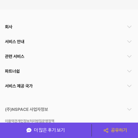
회사
서비스 안내
관련 서비스
파트너쉽
서비스 제공 국가
(주)NSPACE 사업자정보
이용약관
개인정보처리방침
운영정책
스페이스클라우드는 통신판매중개자이며 통신판매의 당사자가 아닙니다. 따라서 스페이스클
더 많은 후기 보기
공유하기
라우드는 공간 거래정보 및 거래에 대해 책임지지 않습니다.