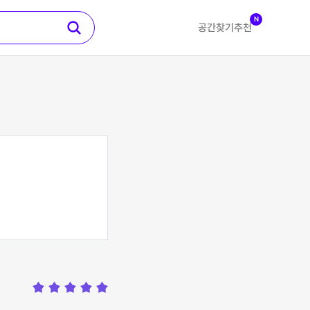
N
공간찾기
추천