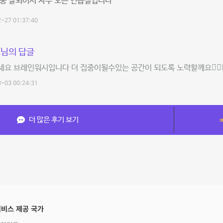
집중 잘되어서 자주 오는 연습실입니다
-27 01:37:40
님의 답글
요 브레인워시입니다 더 집중이될수있는 공간이 되도록 노력할께요🧘🏼‍♀
-03 00:24:31
더 많은 후기 보기
비스 제공 국가