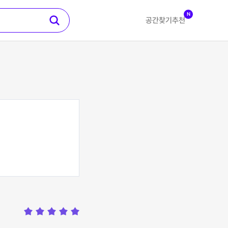
N
공간찾기
추천