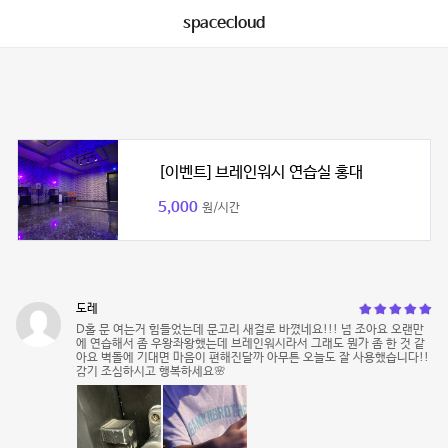
spacecloud
[이벤트] 브레인워시 연습실 홍대
5,000
원/시간
도레
D홀 문 여는거 힘들었는데 문고리 새걸로 바꼈네요!!! 넘 조아요 오랜만
에 연습해서 좀 우왕좌왕했는데 브레인워시라서 그래도 뭔가 좀 한 것 같
아요 벽돌에 기대면 마음이 편해진달까 아무튼 오늘도 잘 사용했습니다!!
감기 조심하시고 행복하세요🌸