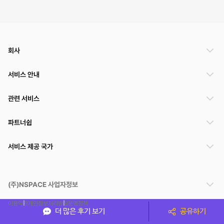
회사
서비스 안내
관련 서비스
파트너쉽
서비스 제공 국가
(주)NSPACE 사업자정보
이용약관
개인정보처리방침
운영정책
더 많은 후기 보기
공유하기
스페이스클라우드는 통신판매중개자이며 통신판매의 당사자가 아닙니다. 따라서 스페이스클
라우드는 공간 거래정보 및 거래에 대해 책임지지 않습니다.