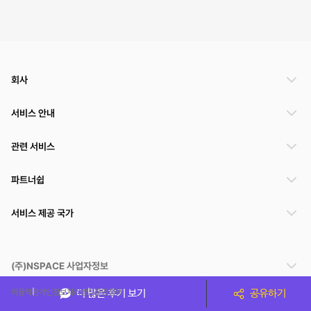
회사
서비스 안내
관련 서비스
파트너쉽
서비스 제공 국가
(주)NSPACE 사업자정보
이용약관
개인정보처리방침
운영정책
더 많은 후기 보기
공유하기
스페이스클라우드는 통신판매중개자이며 통신판매의 당사자가 아닙니다. 따라서 스페이스클