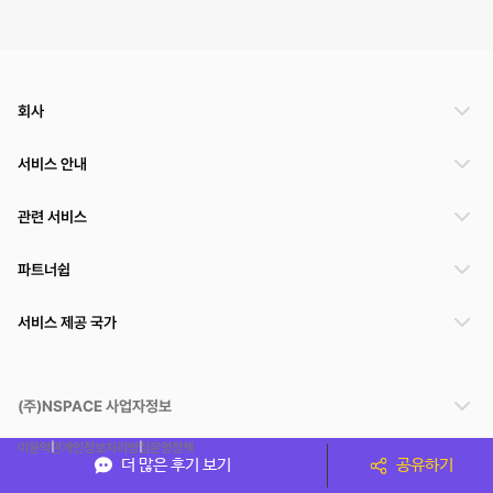
회사
서비스 안내
관련 서비스
파트너쉽
서비스 제공 국가
(주)NSPACE 사업자정보
이용약관
개인정보처리방침
운영정책
더 많은 후기 보기
공유하기
스페이스클라우드는 통신판매중개자이며 통신판매의 당사자가 아닙니다. 따라서 스페이스클
라우드는 공간 거래정보 및 거래에 대해 책임지지 않습니다.