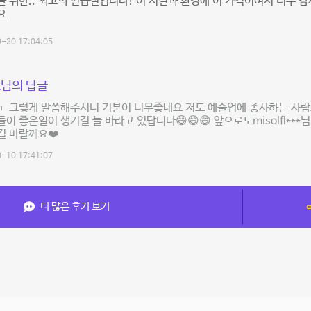
 위한.. 최고의 연습실입니다! 이 시설과 환경에 이 가격이여서 너무
요
-20 17:04:05
님의 답글
ㅜ 그렇게 말씀해주시니 기분이 너무좋네요 저도 예술업에 종사하는 사
이 좋은일이 생기길 늘 바라고 있답니다😄😄😄 앞으로도misolfl**
길 바랄께요❤️
-10 17:41:07
더 많은 후기 보기