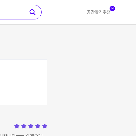
N
공간찾기
추천