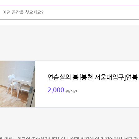
연습실의 봄[봉천 서울대입구]연봄
2,000
원/시간