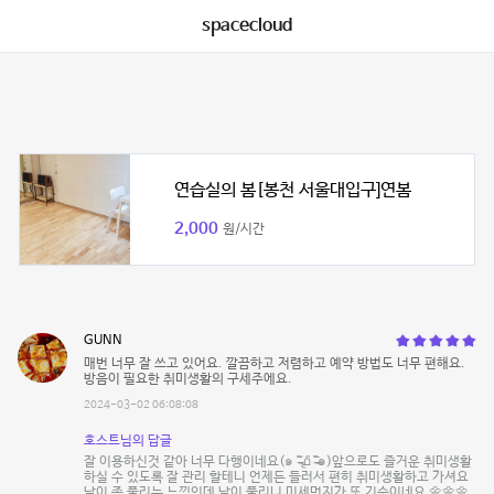
spacecloud
연습실의 봄[봉천 서울대입구]연봄
2,000
원/시간
GUNN
매번 너무 잘 쓰고 있어요. 깔끔하고 저렴하고 예약 방법도 너무 편해요.
방음이 필요한 취미생활의 구세주에요.
2024-03-02 06:08:08
호스트님의 답글
잘 이용하신것 같아 너무 다행이네요(๑ ˭̴̵̶᷄൧̑ ˭̴̵̶᷅๑)앞으로도 즐거운 취미생활
하실 수 있도록 잘 관리 할테니 언제든 들러서 편히 취미생활하고 가셔요
날이 좀 풀리는 느낌인데 날이 풀리니 미세먼지가 또 기승이네요 🌼🌼🌼