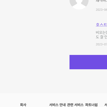
쾌적하
2023-06
호스트
비오는날
도 잘 
2023-07
회사
서비스 안내
관련 서비스
파트너쉽
서