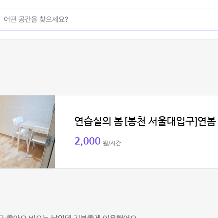
연습실의 봄[봉천 서울대입구]연봄
2,000
원/시간