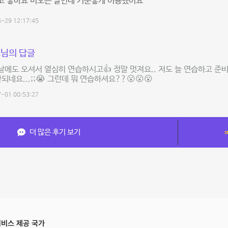
고 좋아요 비오는 날인데 기분좋게 이용했어요
-29 12:17:45
님의 답글
에도 오셔서 열심히 연습하시고👍 정말 멋져요.. 저도 늘 연습하고 
안되네요...;;😭 그런데 뭐 연습하셔요??😮😮😮
-01 00:53:27
더 많은 후기 보기
비스 제공 국가