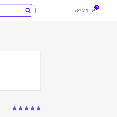
N
공간찾기
추천