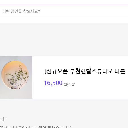
[신규오픈]부천렌탈스튜디오 다른
16,500
원/시간
누나