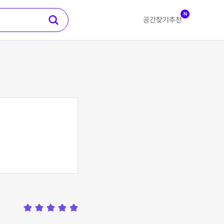
N
공간찾기
추천