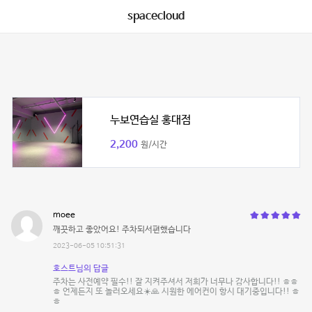
spacecloud
누보연습실 홍대점
2,200
원/시간
moee
깨끗하고 좋았어요! 주차되서편했습니다
2023-06-05 10:51:31
호스트님의 답글
주차는 사전예약 필수!! 잘 지켜주셔서 저희가 너무나 감사합니다!! ㅎㅎ
ㅎ 언제든지 또 놀러오세요☀️🙏 시원한 에어컨이 항시 대기중입니다!! ㅎ
ㅎ