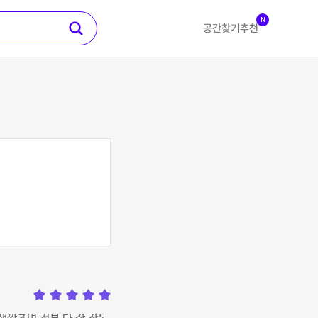
N
공간찾기
추천