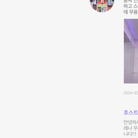
혼자 연
하고 스
데 무용
2024-03
호스트
안녕하
레나 무
니다!!