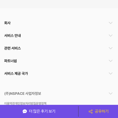
회사
서비스 안내
관련 서비스
파트너쉽
서비스 제공 국가
(주)NSPACE 사업자정보
이용약관
개인정보처리방침
운영정책
스페이스클라우드는 통신판매중개자이며 통신판매의 당사자가 아닙니다. 따라서 스페이스클
더 많은 후기 보기
공유하기
라우드는 공간 거래정보 및 거래에 대해 책임지지 않습니다.