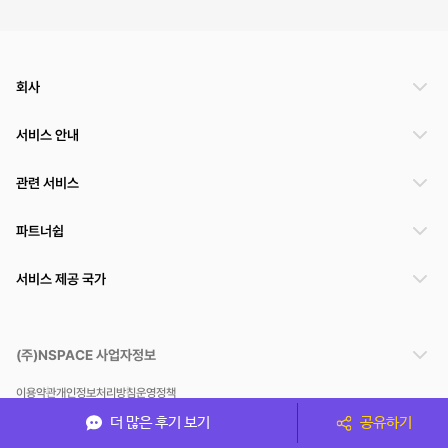
회사
서비스 안내
관련 서비스
파트너쉽
서비스 제공 국가
(주)NSPACE 사업자정보
이용약관
개인정보처리방침
운영정책
스페이스클라우드는 통신판매중개자이며 통신판매의 당사자가 아닙니다. 따라서 스페이스클
더 많은 후기 보기
공유하기
라우드는 공간 거래정보 및 거래에 대해 책임지지 않습니다.