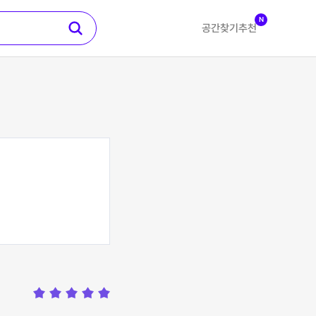
N
공간찾기
추천