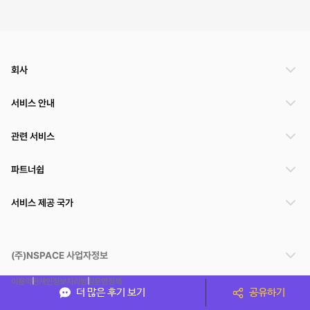
회사
서비스 안내
관련 서비스
파트너쉽
서비스 제공 국가
(주)NSPACE 사업자정보
이용약관
개인정보처리방침
운영정책
더 많은 후기 보기
공유하기
스페이스클라우드는 통신판매중개자이며 통신판매의 당사자가 아닙니다. 따라서 스페이스클
라우드는 공간 거래정보 및 거래에 대해 책임지지 않습니다.