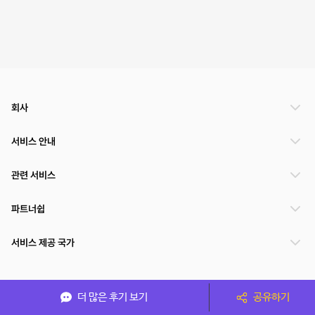
회사
서비스 안내
관련 서비스
파트너쉽
서비스 제공 국가
(주)NSPACE 사업자정보
더 많은 후기 보기
공유하기