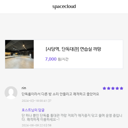
spacecloud
[사당역, 단독대관] 연습실 까망
7,000
원/시간
rin
단독룸이라서 다른 방 소리 안들리고 쾌적하고 좋았어요
2024-03-18 00:41:37
호스트님의 답글
단 하나 뿐인 단독룸 통대관 까망 저희가 애지중지 닦고 쓸며 운영 중입니
다. 쾌적하게 이용하세요~!
2024-06-09 22:03:58