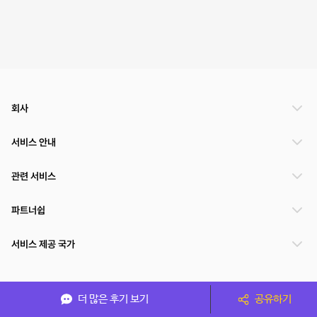
회사
서비스 안내
관련 서비스
파트너쉽
서비스 제공 국가
(주)NSPACE 사업자정보
더 많은 후기 보기
공유하기